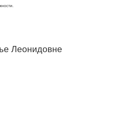
жности.
ье Леонидовне